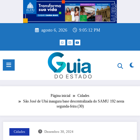
Pular
para
o
conteúdo
agosto 6, 2026
9:05:12 PM
Página inicial
Cidades
São José de Ubá inaugura base descentralizada do SAMU 192 nesta
segunda-feira (30)
Cidades
Dezembro 30, 2024