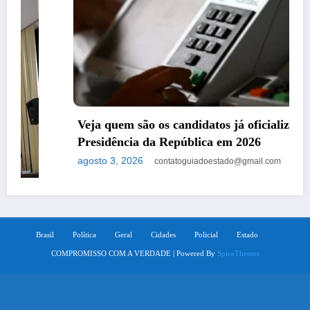
Veja quem são os candidatos já oficializados à
Presidência da República em 2026
agosto 3, 2026
contatoguiadoestado@gmail.com
Brasil
Política
Geral
Cidades
Policial
Estado
COMPROMISSO COM A VERDADE | Powered By
SpiceThemes