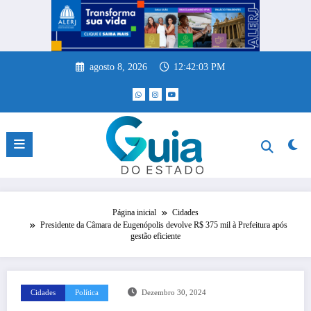
Pular
para
o
conteúdo
agosto 8, 2026
12:42:03 PM
Página inicial
Cidades
Presidente da Câmara de Eugenópolis devolve R$ 375 mil à Prefeitura após
gestão eficiente
Cidades
Política
Dezembro 30, 2024