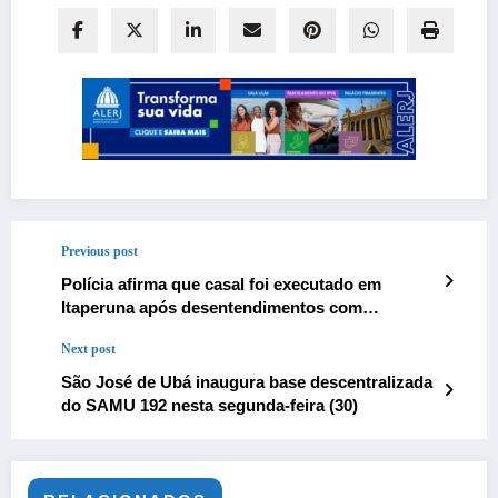
Previous post
Polícia afirma que casal foi executado em
Itaperuna após desentendimentos com
traficantes de fações criminosas que atuam na
Next post
região
São José de Ubá inaugura base descentralizada
do SAMU 192 nesta segunda-feira (30)