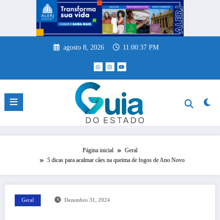
Pular
para
o
conteúdo
agosto 8, 2026
11:00:37 PM
Página inicial
Geral
5 dicas para acalmar cães na queima de fogos de Ano Novo
Geral
Dezembro 31, 2024