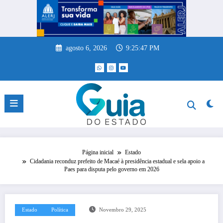
Pular
para
o
conteúdo
agosto 6, 2026
9:25:47 PM
Página inicial
Estado
Cidadania reconduz prefeito de Macaé à presidência estadual e sela apoio a
Paes para disputa pelo governo em 2026
Estado
Política
Novembro 29, 2025