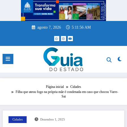
Pular
para
o
conteúdo
agosto 7, 2026
5:11:56 AM
Página inicial
Cidades
Filha que ateou fogo na própria mãe é condenada em caso que chocou Varre-
Sai
Cidades
Dezembro 1, 2025