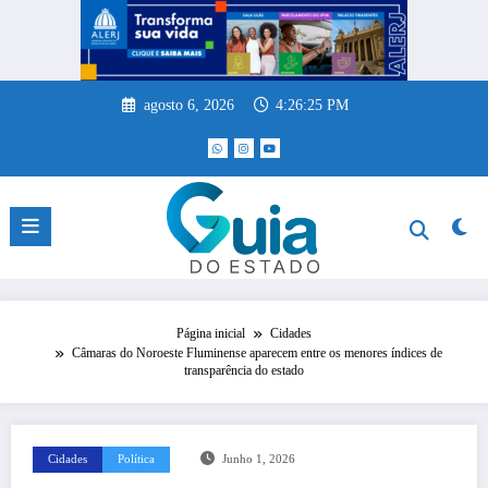
Pular
para
o
conteúdo
agosto 6, 2026
4:26:25 PM
Página inicial
Cidades
Câmaras do Noroeste Fluminense aparecem entre os menores índices de
transparência do estado
Cidades
Política
Junho 1, 2026