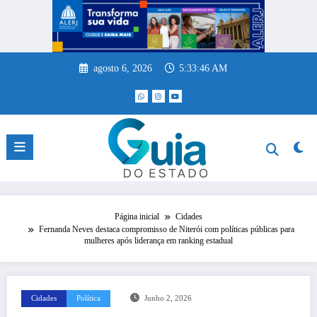
Pular
para
o
conteúdo
agosto 6, 2026
5:33:46 AM
Página inicial
Cidades
Fernanda Neves destaca compromisso de Niterói com políticas públicas para
mulheres após liderança em ranking estadual
Cidades
Política
Junho 2, 2026