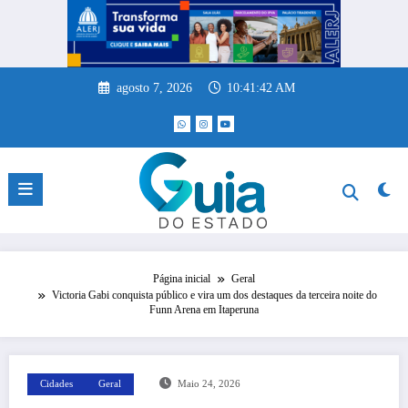
Pular
para
o
conteúdo
agosto 7, 2026
10:41:43 AM
Página inicial
Geral
Victoria Gabi conquista público e vira um dos destaques da terceira noite do
Funn Arena em Itaperuna
Cidades
Geral
Maio 24, 2026