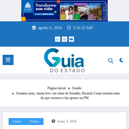
Pular
para
o
conteúdo
agosto 6, 2026
3:16:23 AM
Página inicial
Estado
Semana curta, caneta leve: em ritmo de feriadão, Ricardo Couto nomeia mais
do que exonera e faz ajustes na PM
Estado
Política
Junho 3, 2026