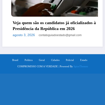
Veja quem são os candidatos já oficializados à
Presidência da República em 2026
agosto 3, 2026
contatoguiadoestado@gmail.com
Brasil
Política
Geral
Cidades
Policial
Estado
COMPROMISSO COM A VERDADE | Powered By
SpiceThemes