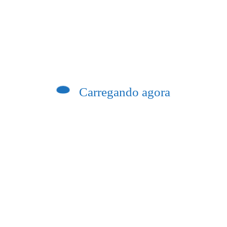
Previous post
rante a madrugada em Itaperuna; terceira
vítima fica ferida
Carregando agora
rofissionais da Educação nas escolas