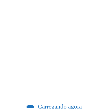
Previous post
ugura Posto de Atendimento em Cambuci
, em até 48 horas, publicações contra
Carregando agora