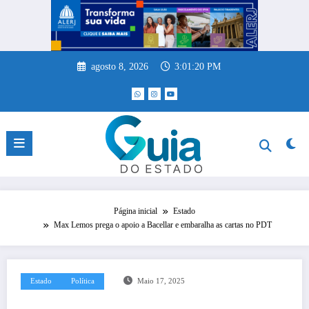
Pular
para
o
conteúdo
agosto 8, 2026
3:01:21 PM
Página inicial
Estado
Max Lemos prega o apoio a Bacellar e embaralha as cartas no PDT
Estado
Política
Maio 17, 2025