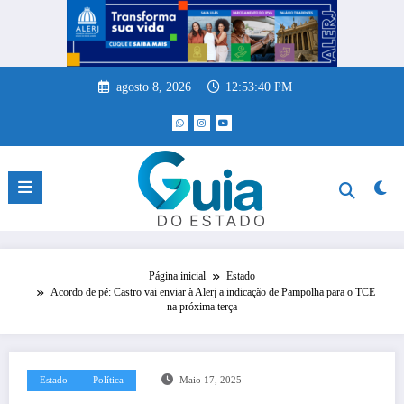
Pular
para
o
conteúdo
agosto 8, 2026
12:53:40 PM
Página inicial
Estado
Acordo de pé: Castro vai enviar à Alerj a indicação de Pampolha para o TCE
na próxima terça
Estado
Política
Maio 17, 2025