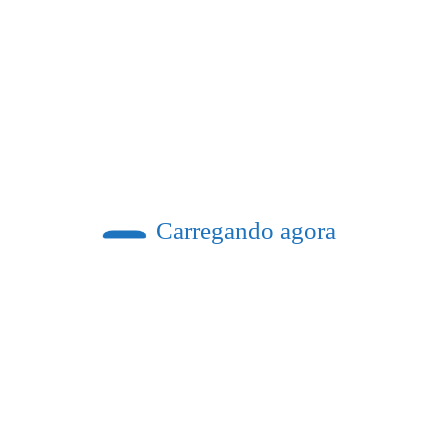
Previous post
Carregando agora
dos celulares nas salas de aula do país
apoio popular