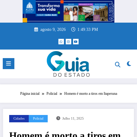
Pular
para
o
conteúdo
agosto 9, 2026
1:49:34 PM
Página inicial
Policial
Homem é morto a tiros em Itaperuna
Cidades
Policial
Julho 11, 2025
Homem é morto a tiros em