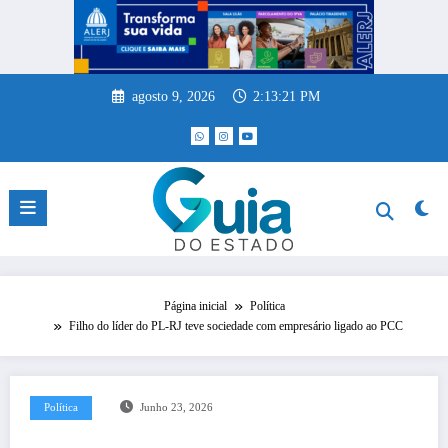
Pular
para
o
conteúdo
agosto 9, 2026
2:13:21 PM
Página inicial
Política
Filho do líder do PL-RJ teve sociedade com empresário ligado ao PCC
Política
Junho 23, 2026