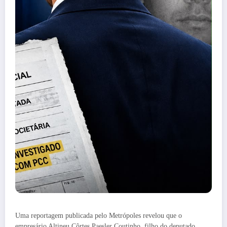
Uma reportagem publicada pelo Metrópoles revelou que o
empresário Altineu Côrtes Paesler Coutinho, filho do deputado