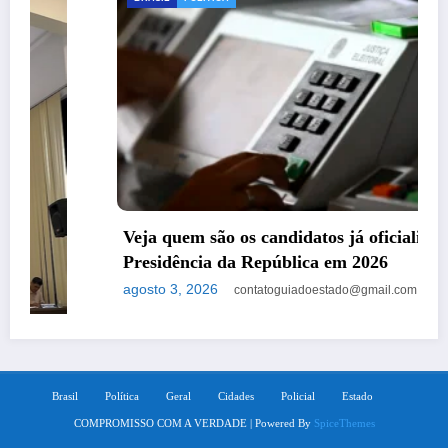
Veja quem são os candidatos já oficializados à
Presidência da República em 2026
agosto 3, 2026
contatoguiadoestado@gmail.com
Brasil
Política
Geral
Cidades
Policial
Estado
COMPROMISSO COM A VERDADE | Powered By
SpiceThemes