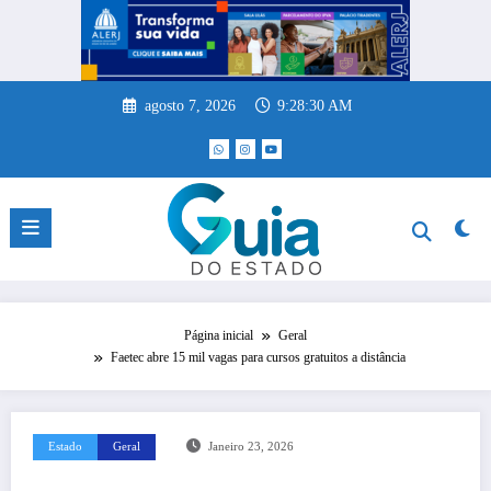
Pular
para
o
conteúdo
agosto 7, 2026
9:28:30 AM
Página inicial
Geral
Faetec abre 15 mil vagas para cursos gratuitos a distância
Estado
Geral
Janeiro 23, 2026