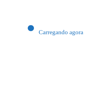
Previous post
so seletivo da Prefeitura de Itaperuna
Carregando agora
 na política: “Chegou a hora”