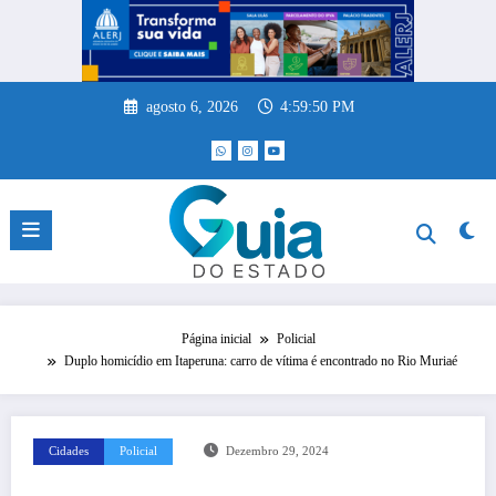
Pular
para
o
conteúdo
agosto 6, 2026
4:59:51 PM
Página inicial
Policial
Duplo homicídio em Itaperuna: carro de vítima é encontrado no Rio Muriaé
Cidades
Policial
Dezembro 29, 2024