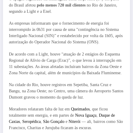
do Brasil afetou
pelo menos 720 mil clientes
no Rio de Janeiro,
segundo a Light e a Enel.
As empresas informaram que o fornecimento de energia foi
interrompido às 0h31 por causa de uma “contingência no Sistema
Interligado Nacional (SIN)” e restabelecido por volta da 1h05, após
autorização do Operador Nacional do Sistema (ONS).
De acordo com a Light, houve “atuação de 2 estágios do Esquema
Regional de Alívio de Carga (Erac)”, o que levou à interrupção em
11 subestações. As áreas afetadas incluíram bairros da Zona Oeste e
Zona Norte da capital, além de municípios da Baixada Fluminense.
Na cidade do Rio, houve registros em Sepetiba, Santa Cruz e
Bangu, na Zona Oeste; no Centro, uma câmera do Aeroporto Santos
Dumont gravou o momento da queda de luz.
Moradores relataram falta de luz em
Queimados
, que ficou
totalmente sem energia, e em partes de
Nova Iguaçu
,
Duque de
Caxias
,
Seropédica
,
São Gonçalo
e
Niterói
— ali, bairros como São
Francisco, Charitas e Jurujuba ficaram às escuras.