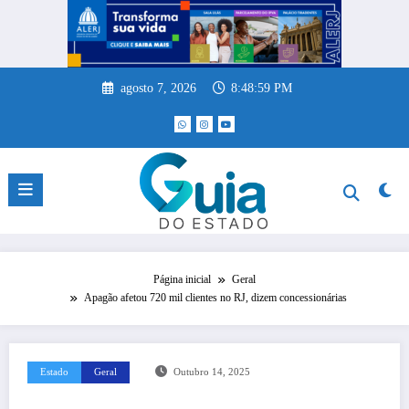
Pular
para
o
conteúdo
agosto 7, 2026
8:49:00 PM
Página inicial
Geral
Apagão afetou 720 mil clientes no RJ, dizem concessionárias
Estado
Geral
Outubro 14, 2025