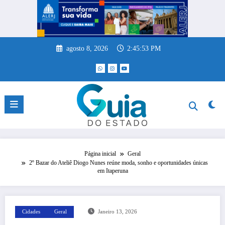
Pular
para
o
conteúdo
agosto 8, 2026
2:45:53 PM
Página inicial
Geral
2º Bazar do Ateliê Diogo Nunes reúne moda, sonho e oportunidades únicas
em Itaperuna
Cidades
Geral
Janeiro 13, 2026