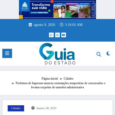
Pular
para
o
conteúdo
agosto 9, 2026
3:16:01 AM
Página inicial
Cidades
Prefeitura de Itaperuna anuncia contratações temporárias de concursados e
levanta suspeitas de manobra administrativa
Cidades
Janeiro 28, 2025