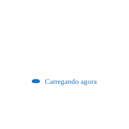
Previous post
Carregando agora
a atendimento na UPA de Itaperuna nesta
quarta-feira (16)
 de Laje do Muriaé por abuso de poder