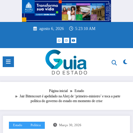
Pular
para
o
conteúdo
agosto 6, 2026
5:23:10 AM
Página inicial
Estado
Jair Bittencourt é apelidado na Alerj de ‘primeiro-ministro’ e toca a parte
política do governo do estado em momento de crise
Estado
Política
Março 30, 2026