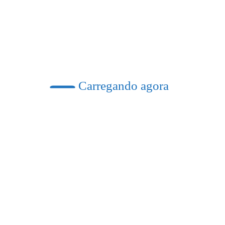
Previous post
ado às margens de rodovia em Itaperuna
Carregando agora
alando sobre trama golpista