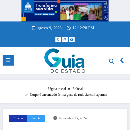
Pular
para
o
conteúdo
agosto 9, 2026
12:12:29 PM
Página inicial
Policial
Corpo é encontrado às margens de rodovia em Itaperuna
Cidades
Policial
Novembro 25, 2024