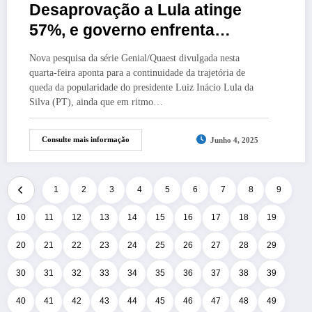
Desaprovação a Lula atinge
57%, e governo enfrenta
percepção pior que a gestão
Nova pesquisa da série Genial/Quaest divulgada nesta
Bolsonaro
quarta-feira aponta para a continuidade da trajetória de
queda da popularidade do presidente Luiz Inácio Lula da
Silva (PT), ainda que em ritmo…
Consulte mais informação
Junho 4, 2025
1
2
3
4
5
6
7
8
9
10
11
12
13
14
15
16
17
18
19
20
21
22
23
24
25
26
27
28
29
30
31
32
33
34
35
36
37
38
39
40
41
42
43
44
45
46
47
48
49