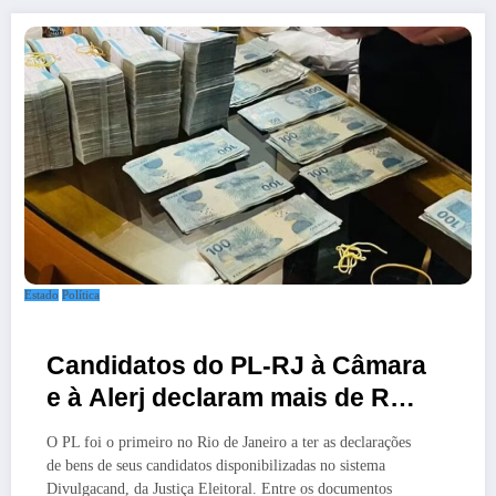
Estado
Política
Candidatos do PL-RJ à Câmara
e à Alerj declaram mais de R$
3,2 milhões em dinheiro vivo;
O PL foi o primeiro no Rio de Janeiro a ter as declarações
maioria ocupa ou já ocupou
de bens de seus candidatos disponibilizadas no sistema
cargo público
Divulgacand, da Justiça Eleitoral. Entre os documentos