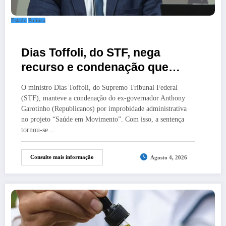
Estado
Política
Dias Toffoli, do STF, nega
recurso e condenação que
pode deixar Garotinho
O ministro Dias Toffoli, do Supremo Tribunal Federal
inelegível agora é definitiva
(STF), manteve a condenação do ex-governador Anthony
Garotinho (Republicanos) por improbidade administrativa
no projeto “Saúde em Movimento”. Com isso, a sentença
tornou-se…
Consulte mais informação
Agosto 4, 2026