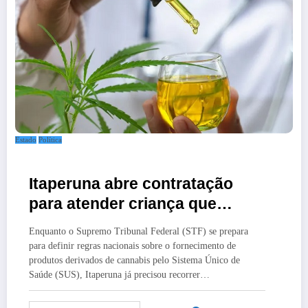
Estado
Política
Itaperuna abre contratação
para atender criança que
utiliza medicamento derivado
Enquanto o Supremo Tribunal Federal (STF) se prepara
de cannabis por decisão
para definir regras nacionais sobre o fornecimento de
judicial
produtos derivados de cannabis pelo Sistema Único de
Saúde (SUS), Itaperuna já precisou recorrer…