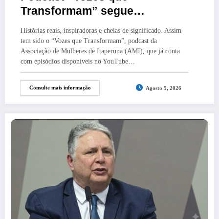
Transformam” segue
emocionando com histórias
Histórias reais, inspiradoras e cheias de significado. Assim
inspiradoras de mulheres de
tem sido o “Vozes que Transformam”, podcast da
Itaperuna
Associação de Mulheres de Itaperuna (AMI), que já conta
com episódios disponíveis no YouTube…
Consulte mais informação
Agosto 5, 2026