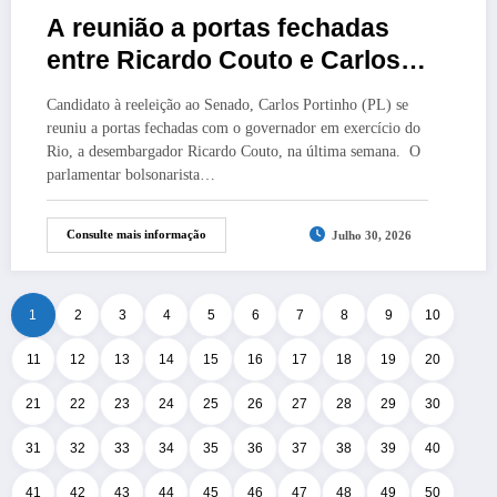
A reunião a portas fechadas
entre Ricardo Couto e Carlos
Portinho
Candidato à reeleição ao Senado, Carlos Portinho (PL) se
reuniu a portas fechadas com o governador em exercício do
Rio, a desembargador Ricardo Couto, na última semana. O
parlamentar bolsonarista…
Consulte mais informação
Julho 30, 2026
1
2
3
4
5
6
7
8
9
10
11
12
13
14
15
16
17
18
19
20
21
22
23
24
25
26
27
28
29
30
31
32
33
34
35
36
37
38
39
40
41
42
43
44
45
46
47
48
49
50