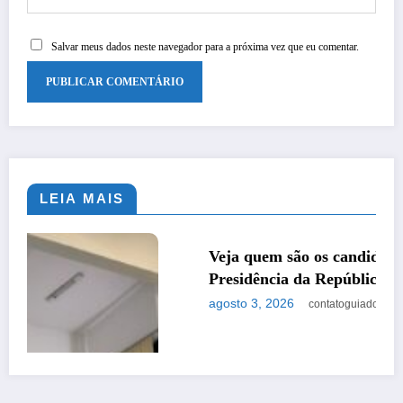
Salvar meus dados neste navegador para a próxima vez que eu comentar.
LEIA MAIS
BRASIL
POLÍTICA
Veja quem são os candidatos já oficializados à
Presidência da República em 2026
agosto 3, 2026
contatoguiadoestado@gmail.com
Brasil
Política
Geral
Cidades
Policial
Estado