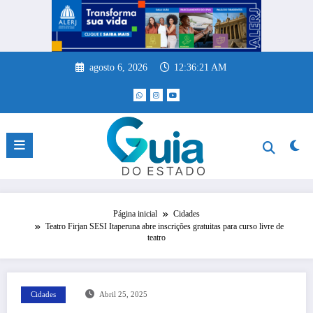
Pular
para
o
conteúdo
agosto 6, 2026
12:36:22 AM
Página inicial
Cidades
Teatro Firjan SESI Itaperuna abre inscrições gratuitas para curso livre de
teatro
Cidades
Abril 25, 2025