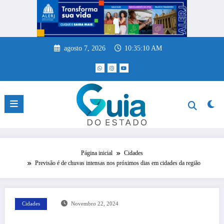
Pular
para
o
conteúdo
agosto 7, 2026
10:35:11 AM
Página inicial
Cidades
Previsão é de chuvas intensas nos próximos dias em cidades da região
Cidades
Novembro 22, 2024