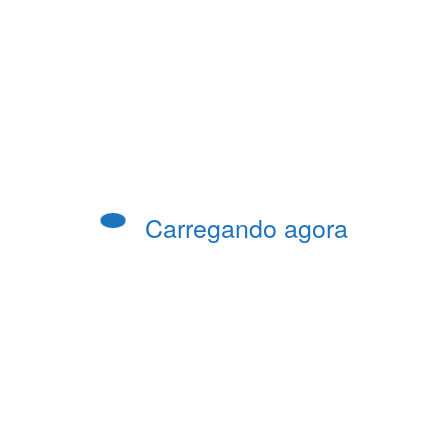
Previous post
ao Estado viabiliza reconstrução de ponte em
horto de Santa Maria Madalena
Carregando agora
orno do rodeio a Varre-Sai após quase 30