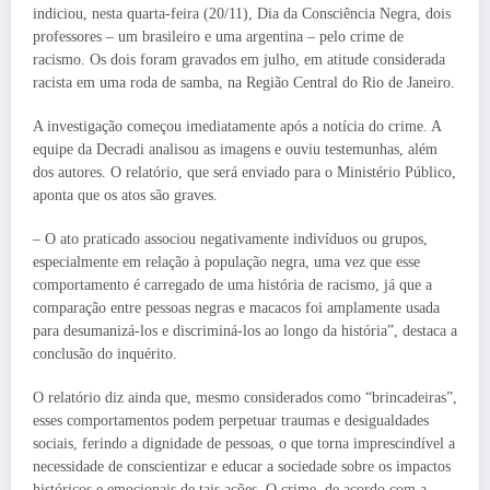
indiciou, nesta quarta-feira (20/11), Dia da Consciência Negra, dois
professores – um brasileiro e uma argentina – pelo crime de
racismo. Os dois foram gravados em julho, em atitude considerada
racista em uma roda de samba, na Região Central do Rio de Janeiro.
A investigação começou imediatamente após a notícia do crime. A
equipe da Decradi analisou as imagens e ouviu testemunhas, além
dos autores. O relatório, que será enviado para o Ministério Público,
aponta que os atos são graves.
– O ato praticado associou negativamente indivíduos ou grupos,
especialmente em relação à população negra, uma vez que esse
comportamento é carregado de uma história de racismo, já que a
comparação entre pessoas negras e macacos foi amplamente usada
para desumanizá-los e discriminá-los ao longo da história”, destaca a
conclusão do inquérito.
O relatório diz ainda que, mesmo considerados como “brincadeiras”,
esses comportamentos podem perpetuar traumas e desigualdades
sociais, ferindo a dignidade de pessoas, o que torna imprescindível a
necessidade de conscientizar e educar a sociedade sobre os impactos
históricos e emocionais de tais ações. O crime, de acordo com a