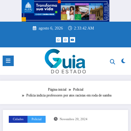
Pular
para
o
conteúdo
agosto 6, 2026
2:33:42 AM
Página inicial
Policial
Polícia indicia professores por atos racistas em roda de samba
Cidades
Policial
Novembro 20, 2024