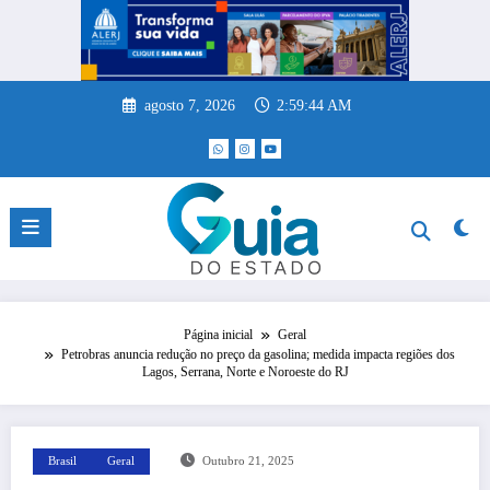
Pular
para
o
conteúdo
agosto 7, 2026
2:59:44 AM
Página inicial
Geral
Petrobras anuncia redução no preço da gasolina; medida impacta regiões dos
Lagos, Serrana, Norte e Noroeste do RJ
Brasil
Geral
Outubro 21, 2025