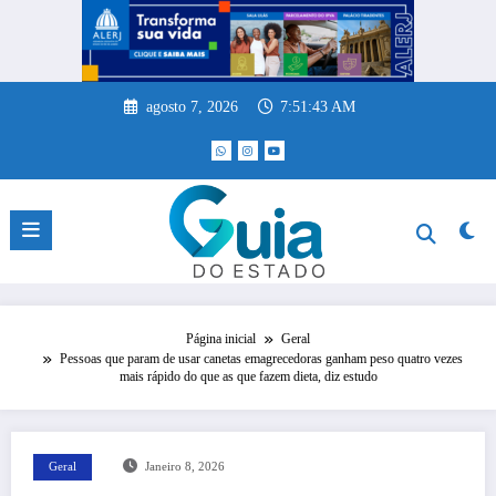
Pular
para
o
conteúdo
agosto 7, 2026
7:51:44 AM
Página inicial
Geral
Pessoas que param de usar canetas emagrecedoras ganham peso quatro vezes
mais rápido do que as que fazem dieta, diz estudo
Geral
Janeiro 8, 2026