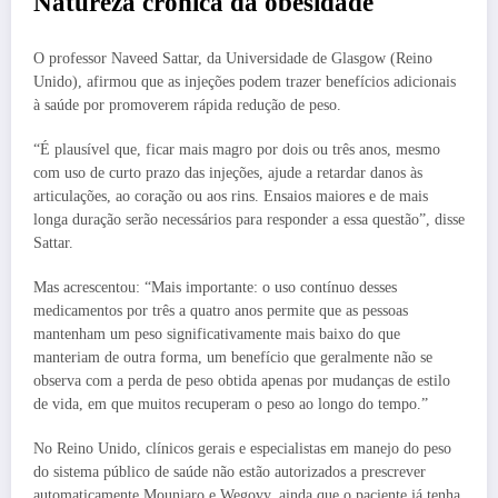
Natureza crônica da obesidade
O professor Naveed Sattar, da Universidade de Glasgow (Reino
Unido), afirmou que as injeções podem trazer benefícios adicionais
à saúde por promoverem rápida redução de peso.
“É plausível que, ficar mais magro por dois ou três anos, mesmo
com uso de curto prazo das injeções, ajude a retardar danos às
articulações, ao coração ou aos rins. Ensaios maiores e de mais
longa duração serão necessários para responder a essa questão”, disse
Sattar.
Mas acrescentou: “Mais importante: o uso contínuo desses
medicamentos por três a quatro anos permite que as pessoas
mantenham um peso significativamente mais baixo do que
manteriam de outra forma, um benefício que geralmente não se
observa com a perda de peso obtida apenas por mudanças de estilo
de vida, em que muitos recuperam o peso ao longo do tempo.”
No Reino Unido, clínicos gerais e especialistas em manejo do peso
do sistema público de saúde não estão autorizados a prescrever
automaticamente Mounjaro e Wegovy, ainda que o paciente já tenha