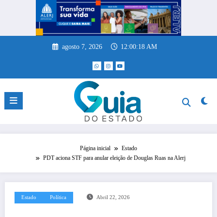
Pular
para
o
conteúdo
agosto 7, 2026
12:00:19 AM
Página inicial
Estado
PDT aciona STF para anular eleição de Douglas Ruas na Alerj
Estado
Política
Abril 22, 2026