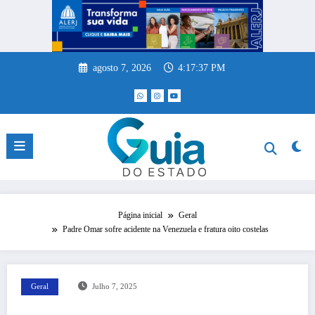
Pular
para
o
conteúdo
agosto 7, 2026
4:17:38 PM
Página inicial
Geral
Padre Omar sofre acidente na Venezuela e fratura oito costelas
Geral
Julho 7, 2025