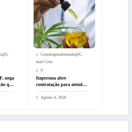
ado@g
Contatoguiadoestado@g
Mail.com
0
TF, nega
Itaperuna abre
ção que
contratação para atender
inho
criança que utiliza
medicamento derivado de
Agosto 4, 2026
cannabis por decisão
judicial