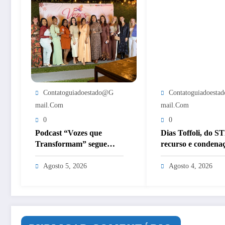
Contatoguiadoestado@g
Contatoguiadoest
Mail.com
Mail.com
0
0
Podcast “Vozes que
Dias Toffoli, do S
Transformam” segue
recurso e condena
emocionando com
pode deixar Garot
histórias inspiradoras de
inelegível agora é
Agosto 5, 2026
Agosto 4, 2026
mulheres de Itaperuna
definitiva