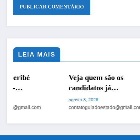
LEIA MAIS
Veja quem são os
BRASIL
POLÍTICA
Cardo
CIDADES
candidatos já
Desta
oficializados à
Operac
agosto 3, 2026
agosto 3, 
Presidência da República
Bombe
contatoguiadoestado@gmail.com
contatog
em 2026