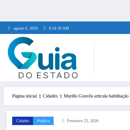
Pular
para
o
conteúdo
agosto 6, 2026
8:34:37 AM
Página inicial
Cidades
Murillo Gouvêa articula habilitação 
Cidades
Política
Fevereiro 25, 2026