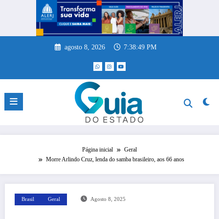
Pular
para
o
conteúdo
agosto 8, 2026
7:38:49 PM
Página inicial
Geral
Morre Arlindo Cruz, lenda do samba brasileiro, aos 66 anos
Brasil
Geral
Agosto 8, 2025