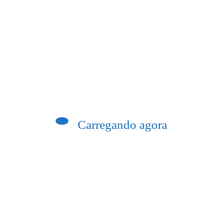
Previous post
 8 anos candidato derrotado a prefeito de
Carregando agora
Miracema
 convoca associados para Assembleia
ço