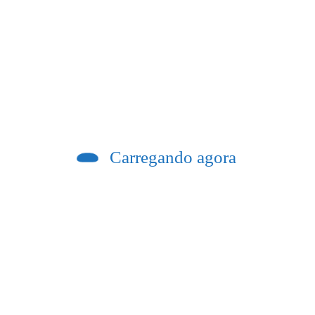
Previous post
ofreu trauma grave no tórax e morreu 20
minutos após queda em trilha
Carregando agora
 forte pressão emocional podem ver os