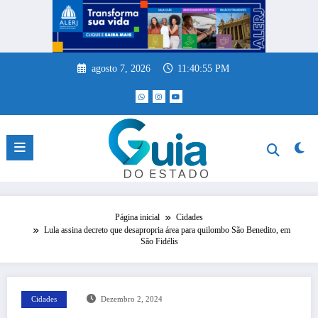
Pular
para
o
conteúdo
agosto 7, 2026
11:40:55 PM
Página inicial
Cidades
Lula assina decreto que desapropria área para quilombo São Benedito, em
São Fidélis
Cidades
Dezembro 2, 2024