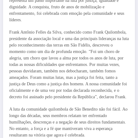
representa um passo importante na luta por justiça, igualdade e
dignidade. A conquista, fruto de anos de mobilização e
enfrentamento, foi celebrada com emoção pela comunidade e seus
líderes.
Frank Antônio Felles da Silva, conhecido como Frank Quilombola,
presidente da associação local e uma das principais lideranças na luta
pelo reconhecimento das terras em São Fidélis, descreveu o
momento como um dia de profunda emoção. “Foi um choro de
alegria, um choro que lavou a alma por todos os anos de luta, por
todas as nossas dificuldades que enfrentamos. Por muitas vezes,
pessoas duvidaram, também nos debocharam, também fomos
ameaçados. Foram muitas lutas, mas a justiça foi feita, tanto a
justiça de Deus como a justiça dos homens. A nossa comunidade foi
oficialmente e de uma vez por todas declarada reconhecida, e o
decreto foi assinado pelo presidente da República”, declarou Frank.
A luta da comunidade quilombola de São Benedito não foi fácil. Ao
longo das décadas, seus membros relatam ter enfrentado
humilhações, descrenças e a negação de seus direitos fundamentais.
No entanto, a força e a fé que mantiveram viva a esperança
resultaram na vitória que agora é celebrada.