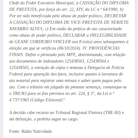
Chefe do Poder Executivo Municipal, à CASSAÇÃO DO DIPLOMA
DE PREFEITA, por força do art. 22, XIV, da LC n.º 64/1990; b)
Por ter sido beneficiada pelo abuso de poder político, DECRETAR
A CASSAÇÃO DO DIPLOMA DE VICE-PREFEITA DE NERIETE
NAVARRO ALVES; c) Em razão da prática de ato caracterizado
como abuso de poder político, DECLARAR a INELEGIBILIDADE
de GEANE CORDEIRO VINCLER nos 8 (oito) anos subsequentes à
eleição em que se verificou (06/10/2024). IV. PROVIDÊNCIAS
FINAIS. Defiro o pleiteado pelo MPE, determinando, com relação
aos documentos de indexadores 125438563, 125438564 e
125438565, a extração de cópia e remessa à Delegacia de Polícia
Federal para apuração dos fatos, inclusive quanto à lavratura de
ata notarial para registrar uma minuta e saber quem pagou pelo
ato. Com o trânsito em julgado da presente sentença, comunique-se
o TRE/RJ para os fins previstos no art. 224, § 3°, da Lei n.º
4.737/1965 (Código Eleitoral)”.
A decisão cabe recurso no Tribunal Regional Eleitora (TRE-RJ) e
até definição, a prefeita segue no cargo.
Fonte: Rádio Natividade.