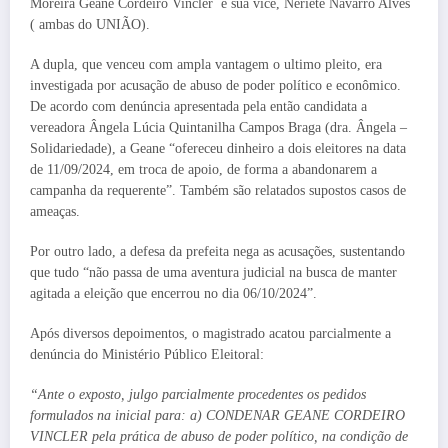
Moreira Geane Cordeiro Vincler e sua vice, Neriete Navarro Alves
( ambas do UNIÃO).
A dupla, que venceu com ampla vantagem o ultimo pleito, era
investigada por acusação de abuso de poder político e econômico.
De acordo com denúncia apresentada pela então candidata a
vereadora Ângela Lúcia Quintanilha Campos Braga (dra. Ângela –
Solidariedade), a Geane “ofereceu dinheiro a dois eleitores na data
de 11/09/2024, em troca de apoio, de forma a abandonarem a
campanha da requerente”. Também são relatados supostos casos de
ameaças.
Por outro lado, a defesa da prefeita nega as acusações, sustentando
que tudo “não passa de uma aventura judicial na busca de manter
agitada a eleição que encerrou no dia 06/10/2024”.
Após diversos depoimentos, o magistrado acatou parcialmente a
denúncia do Ministério Público Eleitoral:
“Ante o exposto, julgo parcialmente procedentes os pedidos
formulados na inicial para: a) CONDENAR GEANE CORDEIRO
VINCLER pela prática de abuso de poder político, na condição de