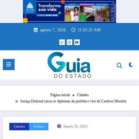
Pular
para
o
conteúdo
agosto 7, 2026
11:03:25 AM
Página inicial
Cidades
Justiça Eleitoral cassa os diplomas da prefeita e vice de Cardoso Moreira
Cidades
Política
Janeiro 31, 2025