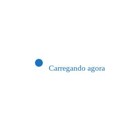
Previous post
 visita Itaperuna com Gabinete Itinerante
Carregando agora
nédita e leva tecnologia de ponta para
 região