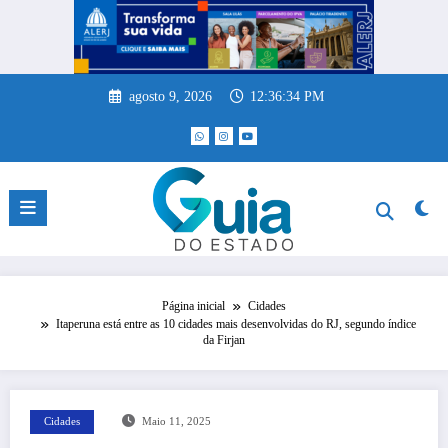
Pular
para
o
conteúdo
agosto 9, 2026
12:36:34 PM
Página inicial
Cidades
Itaperuna está entre as 10 cidades mais desenvolvidas do RJ, segundo índice
da Firjan
Cidades
Maio 11, 2025