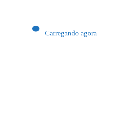
Fluminense
eçam nesta segunda-feira
Carregando agora