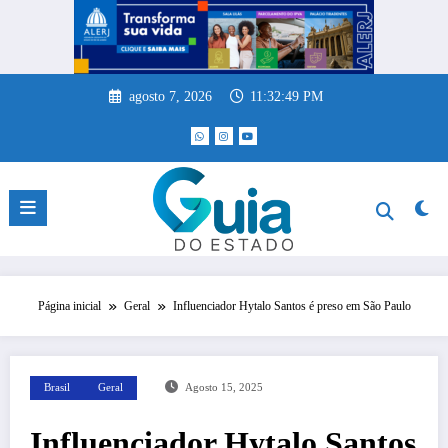
Pular
para
o
conteúdo
agosto 7, 2026
11:32:49 PM
Página inicial
Geral
Influenciador Hytalo Santos é preso em São Paulo
Brasil
Geral
Agosto 15, 2025
Influenciador Hytalo Santos