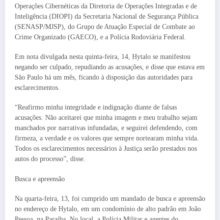
Operações Cibernéticas da Diretoria de Operações Integradas e de
Inteligência (DIOPI) da Secretaria Nacional de Segurança Pública
(SENASP/MJSP), do Grupo de Atuação Especial de Combate ao
Crime Organizado (GAECO), e a Polícia Rodoviária Federal.
Em nota divulgada nesta quinta-feira, 14, Hytalo se manifestou
negando ser culpado, repudiando as acusações, e disse que estava em
São Paulo há um mês, ficando à disposição das autoridades para
esclarecimentos.
“Reafirmo minha integridade e indignação diante de falsas
acusações. Não aceitarei que minha imagem e meu trabalho sejam
manchados por narrativas infundadas, e seguirei defendendo, com
firmeza, a verdade e os valores que sempre nortearam minha vida.
Todos os esclarecimentos necessários à Justiça serão prestados nos
autos do processo”, disse.
Busca e apreensão
Na quarta-feira, 13, foi cumprido um mandado de busca e apreensão
no endereço de Hytalo, em um condomínio de alto padrão em João
Pessoa, na Paraíba. No local, a Polícia Militar e agentes do