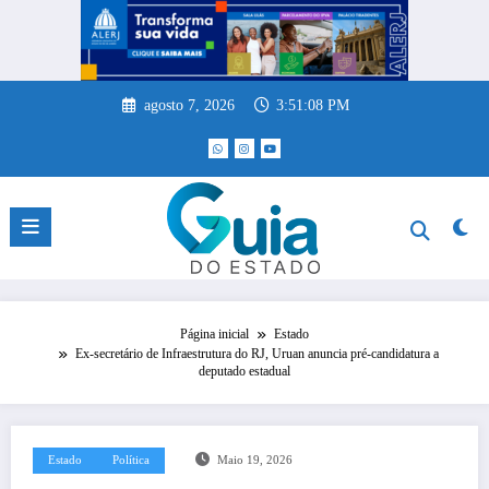
Pular
para
o
conteúdo
agosto 7, 2026
3:51:08 PM
Página inicial
Estado
Ex-secretário de Infraestrutura do RJ, Uruan anuncia pré-candidatura a
deputado estadual
Estado
Política
Maio 19, 2026