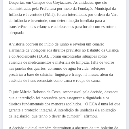
Despertar, em Campos dos Goytacazes. As unidades, que são
administradas pela Prefeitura por meio da Fundação Municipal da
Infância e Juventude (FMIJ), foram interditadas por ordem da Vara
da Infância e Juventude, com determinação imediata para a
transferência das crianças e adolescentes para locais com estrutura
adequada.
A vistoria ocorreu no início de junho e revelou um cenário
alarmante de violações aos direitos previstos no Estatuto da Criança
e do Adolescente (ECA). Foram encontradas situações como
ausência de medicamentos e materiais de limpeza, falta de vidros
nas janelas dos quartos, consumo de água fervida, refeições
precárias à base de salsicha, linguiça e frango há meses, além da
ausência de itens essenciais como cama e roupa de cama.
O juiz Márcio Roberto da Costa, responsável pela decisão, destacou
que a interdição foi necessária para assegurar a dignidade e os
direitos fundamentais dos menores acolhidos. “O ECA é uma lei que
garante a proteção integral. A interdição de unidades é a aplicação
da legislação, que tenho o dever de cumprir”, afirmou.
A decisão judicial também determinou a abertura de um boletim de