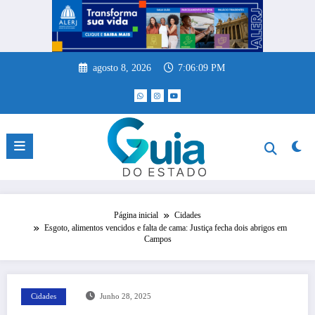
Pular
para
o
conteúdo
agosto 8, 2026
7:06:10 PM
Página inicial
Cidades
Esgoto, alimentos vencidos e falta de cama: Justiça fecha dois abrigos em
Campos
Cidades
Junho 28, 2025