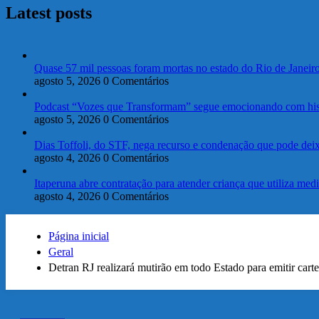
Latest posts
Quase 57 mil pessoas foram mortas no estado do Rio de Janeir
agosto 5, 2026
0 Comentários
Podcast “Vozes que Transformam” segue emocionando com histó
agosto 5, 2026
0 Comentários
Dias Toffoli, do STF, nega recurso e condenação que pode deixa
agosto 4, 2026
0 Comentários
Itaperuna abre contratação para atender criança que utiliza med
agosto 4, 2026
0 Comentários
Página inicial
Geral
Detran RJ realizará mutirão em todo Estado para emitir carte