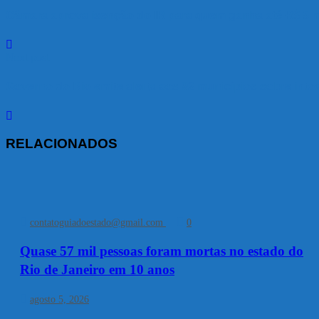
Câmara aprova isenção do IR para quem ganha até R$ 5 m
Next post
Governo do Rio emite alerta aos 92 municípios sobre into
RELACIONADOS
contatoguiadoestado@gmail.com
0
Quase 57 mil pessoas foram mortas no estado do
Rio de Janeiro em 10 anos
agosto 5, 2026