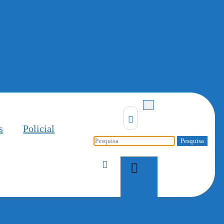
×
s
Policial