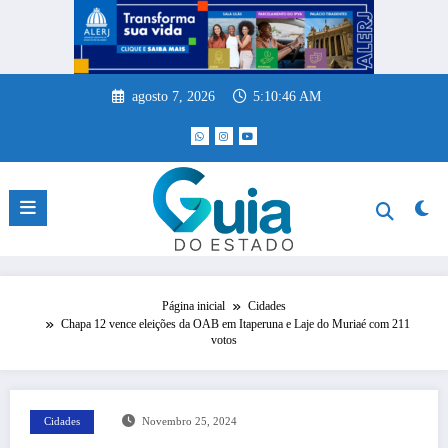
Pular
para
o
conteúdo
agosto 7, 2026
5:10:47 AM
Página inicial
Cidades
Chapa 12 vence eleições da OAB em Itaperuna e Laje do Muriaé com 211
votos
Cidades
Novembro 25, 2024